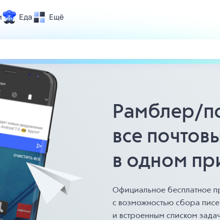
и
Еда
Ещё
Почта
ия и отдых
Поиск
Погода
ТВ-программа
Рамблер/п
все почтов
и и тренды
 ситуации
в одном
пр
 вместе
Помощь
Официальное бесплатное п
с возможностью
сбора пис
и встроенным
списком задач