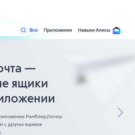
Все
Приложения
Навыки Алисы
очта —
ые ящики
иложении
риложение Рамблер/почты
ем
с других
ящиков
.