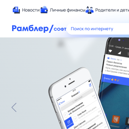
Новости
Личные финансы
Родители и дет
Здоровье
Поиск по интернету
Развлечен
Дом и уют
Спорт
Карьера
Авто
Технологи
Жизненные
Сберегаем
Гороскопы